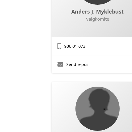
Anders J. Myklebust
Valgkomite
906 01 073
Send e-post