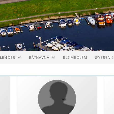
LENDER
BÅTHAVNA
BLI MEDLEM
ØYEREN I
LENDER
VEDTEKTER
STE
PRISER
GJESTER